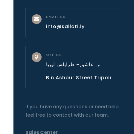
EMAIL US

info@sallati.ly
OFFICE

بن عاشور- طرابلس ليبيا
Bin Ashour Street Tripoli
If you have any questions or need help,
feel free to contact with our team.
Sales Center